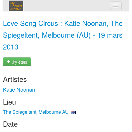
My
Concert
Archive
mes concerts
Love Song Circus : Katie Noonan, The
connexion
Spiegeltent, Melbourne (AU) - 19 mars
2013
J'y étais
Artistes
Katie Noonan
Lieu
The Spiegeltent, Melbourne AU
Date