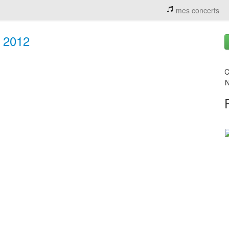
mes concerts
 2012
C
N