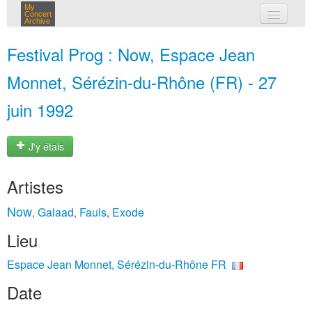
My
Concert
Archive
mes concerts
Festival Prog : Now, Espace Jean
connexion
Monnet, Sérézin-du-Rhône (FR) - 27
juin 1992
J'y étais
Artistes
Now
Galaad
Fauls
Exode
,
,
,
Lieu
Espace Jean Monnet, Sérézin-du-Rhône FR
Date