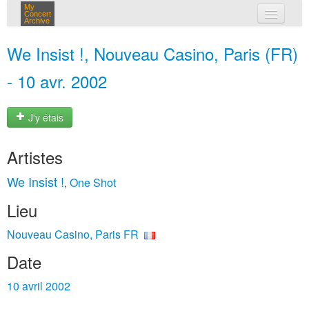
My
Concert
Archive
mes concerts
We Insist !, Nouveau Casino, Paris (FR)
connexion
- 10 avr. 2002
J'y étais
Artistes
We Insist !
One Shot
,
Lieu
Nouveau Casino, Paris FR
Date
10 avril 2002