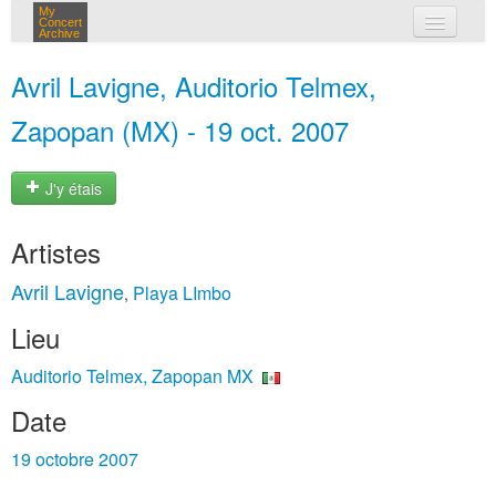
My
Concert
Archive
mes concerts
Avril Lavigne, Auditorio Telmex,
connexion
Zapopan (MX) - 19 oct. 2007
J'y étais
Artistes
Avril Lavigne
Playa LImbo
,
Lieu
Auditorio Telmex, Zapopan MX
Date
19 octobre 2007