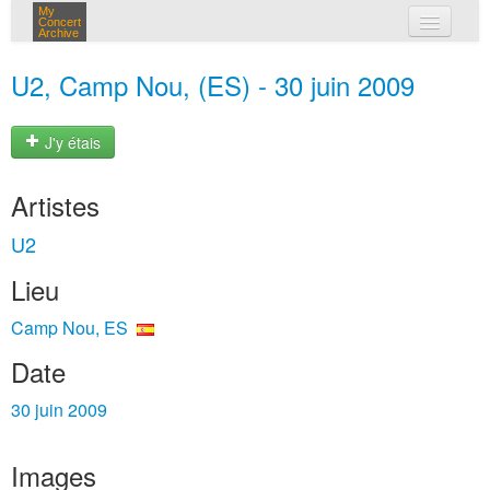
My
Concert
Archive
mes concerts
U2, Camp Nou, (ES) - 30 juin 2009
connexion
J'y étais
Artistes
U2
Lieu
Camp Nou, ES
Date
30 juin 2009
Images