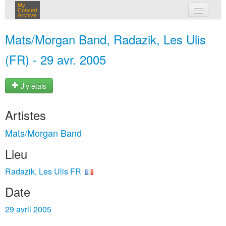
My
Concert
Archive
mes concerts
Mats/Morgan Band, Radazik, Les Ulis
connexion
(FR) - 29 avr. 2005
J'y étais
Artistes
Mats/Morgan Band
Lieu
Radazik, Les Ulis FR
Date
29 avril 2005