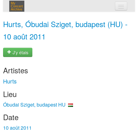
My
Concert
Archive
mes concerts
Hurts, Óbudai Sziget, budapest (HU) -
connexion
10 août 2011
J'y étais
Artistes
Hurts
Lieu
Óbudai Sziget, budapest HU
Date
10 août 2011