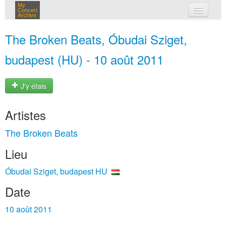
My
Concert
Archive
mes concerts
The Broken Beats, Óbudai Sziget,
connexion
budapest (HU) - 10 août 2011
J'y étais
Artistes
The Broken Beats
Lieu
Óbudai Sziget, budapest HU
Date
10 août 2011