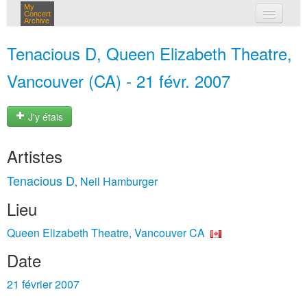
My
Concert
Archive
mes concerts
Tenacious D, Queen Elizabeth Theatre,
connexion
Vancouver (CA) - 21 févr. 2007
J'y étais
Artistes
Tenacious D
Neil Hamburger
,
Lieu
Queen Elizabeth Theatre, Vancouver CA
Date
21 février 2007