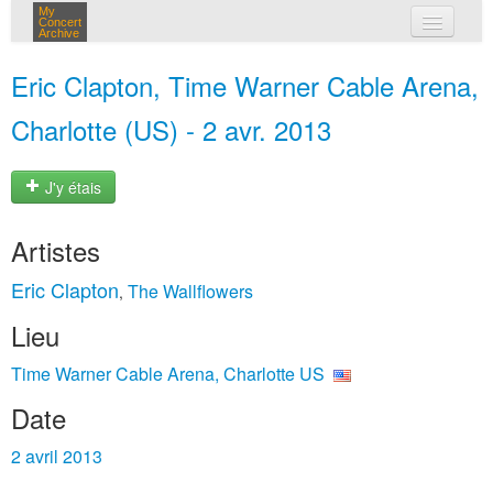
My
Concert
Archive
mes concerts
Eric Clapton, Time Warner Cable Arena,
connexion
Charlotte (US) - 2 avr. 2013
J'y étais
Artistes
Eric Clapton
The Wallflowers
,
Lieu
Time Warner Cable Arena, Charlotte US
Date
2 avril 2013