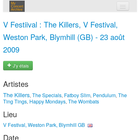
My
Concert
Archive
mes concerts
V Festiival : The Killers, V Festival,
connexion
Weston Park, Blymhill (GB) - 23 août
2009
J'y étais
Artistes
The Killers
The Specials
Fatboy Slim
Pendulum
The
,
,
,
,
Ting Tings
Happy Mondays
The Wombats
,
,
Lieu
V Festival, Weston Park, Blymhill GB
Date