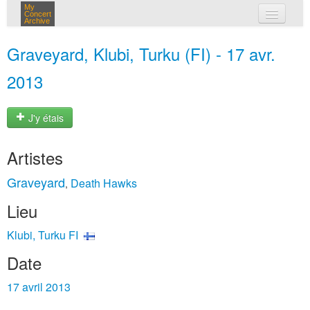
My
Concert
Archive
mes concerts
Graveyard, Klubi, Turku (FI) - 17 avr.
connexion
2013
J'y étais
Artistes
Graveyard
Death Hawks
,
Lieu
Klubi, Turku FI
Date
17 avril 2013