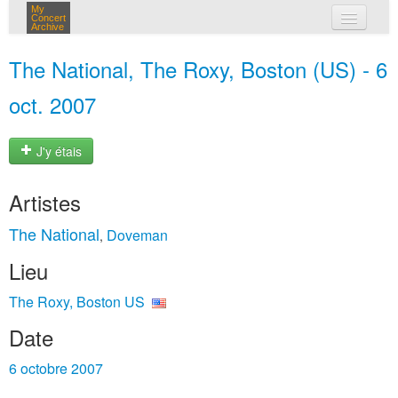
My
Concert
Archive
mes concerts
The National, The Roxy, Boston (US) - 6
connexion
oct. 2007
J'y étais
Artistes
The National
Doveman
,
Lieu
The Roxy, Boston US
Date
6 octobre 2007