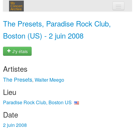
My
Concert
Archive
mes concerts
The Presets, Paradise Rock Club,
connexion
Boston (US) - 2 juin 2008
J'y étais
Artistes
The Presets
Walter Meego
,
Lieu
Paradise Rock Club, Boston US
Date
2 juin 2008