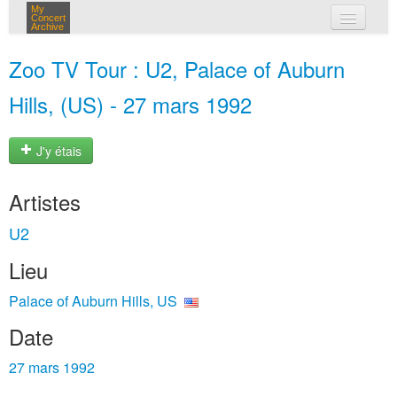
My
Concert
Archive
mes concerts
Zoo TV Tour : U2, Palace of Auburn
connexion
Hills, (US) - 27 mars 1992
J'y étais
Artistes
U2
Lieu
Palace of Auburn Hills, US
Date
27 mars 1992