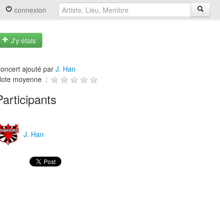
connexion
J'y étais
oncert ajouté par
J. Han
ote moyenne :
Participants
J. Han