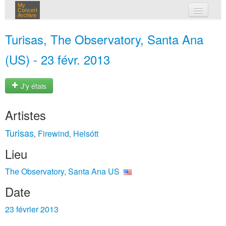
My
Concert
Archive
mes concerts
Turisas, The Observatory, Santa Ana
connexion
(US) - 23 févr. 2013
J'y étais
Artistes
Turisas
Firewind
Helsótt
,
,
Lieu
The Observatory, Santa Ana US
Date
23 février 2013