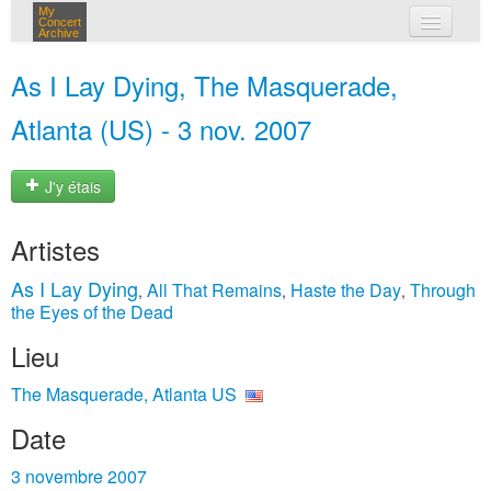
My
Concert
Archive
mes concerts
As I Lay Dying, The Masquerade,
connexion
Atlanta (US) - 3 nov. 2007
J'y étais
Artistes
As I Lay Dying
All That Remains
Haste the Day
Through
,
,
,
the Eyes of the Dead
Lieu
The Masquerade, Atlanta US
Date
3 novembre 2007