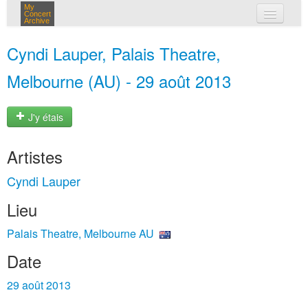
My
Concert
Archive
mes concerts
Cyndi Lauper, Palais Theatre,
connexion
Melbourne (AU) - 29 août 2013
J'y étais
Artistes
Cyndi Lauper
Lieu
Palais Theatre, Melbourne AU
Date
29 août 2013