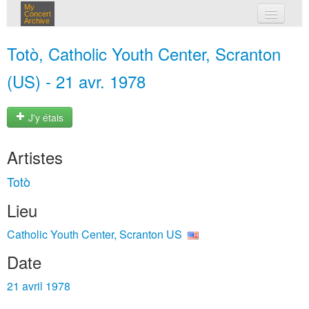
My
Concert
Archive
mes concerts
Totò, Catholic Youth Center, Scranton
connexion
(US) - 21 avr. 1978
J'y étais
Artistes
Totò
Lieu
Catholic Youth Center, Scranton US
Date
21 avril 1978