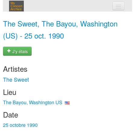
My
Concert
Archive
mes concerts
The Sweet, The Bayou, Washington
connexion
(US) - 25 oct. 1990
J'y étais
Artistes
The Sweet
Lieu
The Bayou, Washington US
Date
25 octobre 1990