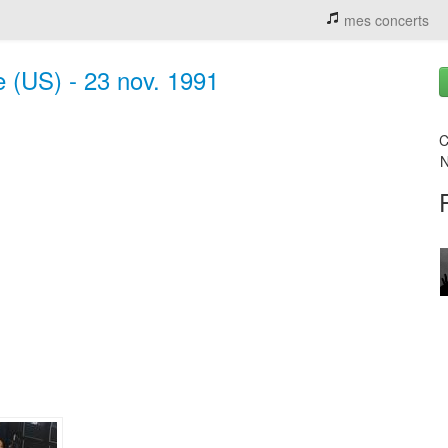
mes concerts
e (US) - 23 nov. 1991
C
N