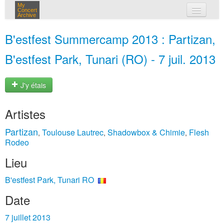
My
Concert
Archive
mes concerts
B'estfest Summercamp 2013 : Partizan,
connexion
B'estfest Park, Tunari (RO) - 7 juil. 2013
J'y étais
Artistes
Partizan
Toulouse Lautrec
Shadowbox & Chimie
Flesh
,
,
,
Rodeo
Lieu
B'estfest Park, Tunari RO
Date
7 juillet 2013