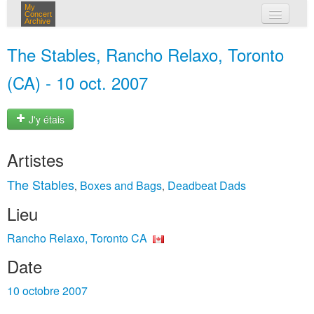
My
Concert
Archive
mes concerts
The Stables, Rancho Relaxo, Toronto
connexion
(CA) - 10 oct. 2007
J'y étais
Artistes
The Stables
Boxes and Bags
Deadbeat Dads
,
,
Lieu
Rancho Relaxo, Toronto CA
Date
10 octobre 2007