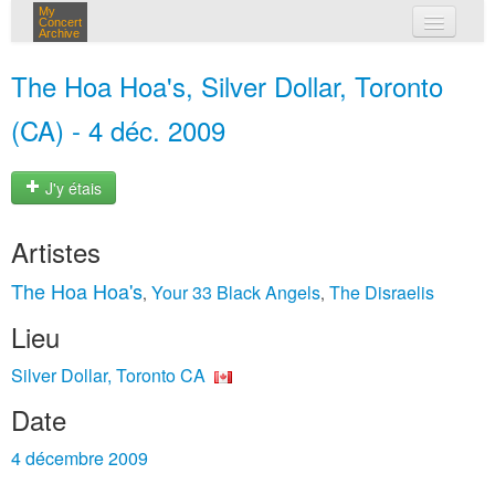
My
Concert
Archive
mes concerts
The Hoa Hoa's, Silver Dollar, Toronto
connexion
(CA) - 4 déc. 2009
J'y étais
Artistes
The Hoa Hoa's
Your 33 Black Angels
The Disraelis
,
,
Lieu
Silver Dollar, Toronto CA
Date
4 décembre 2009