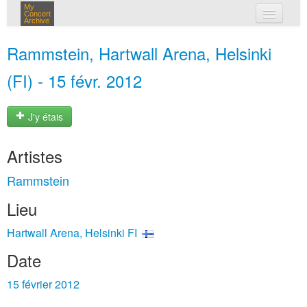
My
Concert
Archive
mes concerts
Rammstein, Hartwall Arena, Helsinki
connexion
(FI) - 15 févr. 2012
J'y étais
Artistes
Rammstein
Lieu
Hartwall Arena, Helsinki FI
Date
15 février 2012