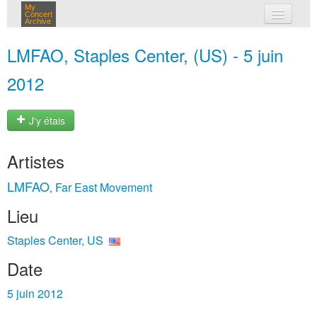
My
Concert
Archive
mes concerts
LMFAO, Staples Center, (US) - 5 juin
connexion
2012
J'y étais
Artistes
LMFAO
Far East Movement
,
Lieu
Staples Center, US
Date
5 juin 2012