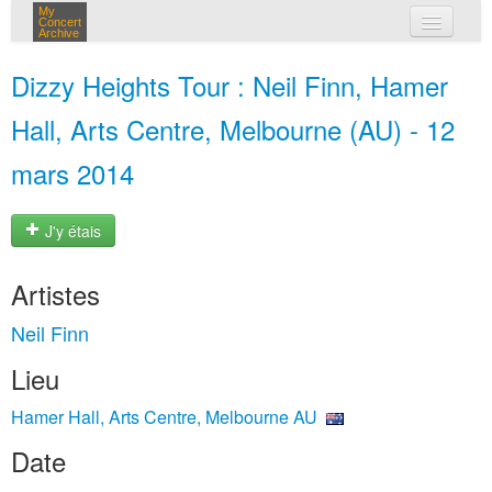
My
Concert
Archive
mes concerts
Dizzy Heights Tour : Neil Finn, Hamer
connexion
Hall, Arts Centre, Melbourne (AU) - 12
mars 2014
J'y étais
Artistes
Neil Finn
Lieu
Hamer Hall, Arts Centre, Melbourne AU
Date