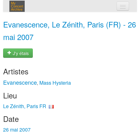
My
Concert
Archive
mes concerts
Evanescence, Le Zénith, Paris (FR) - 26
connexion
mai 2007
J'y étais
Artistes
Evanescence
Mass Hysteria
,
Lieu
Le Zénith, Paris FR
Date
26 mai 2007