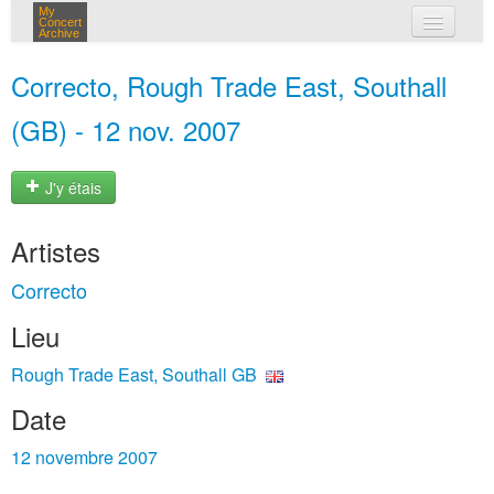
My
Concert
Archive
mes concerts
Correcto, Rough Trade East, Southall
connexion
(GB) - 12 nov. 2007
J'y étais
Artistes
Correcto
Lieu
Rough Trade East, Southall GB
Date
12 novembre 2007