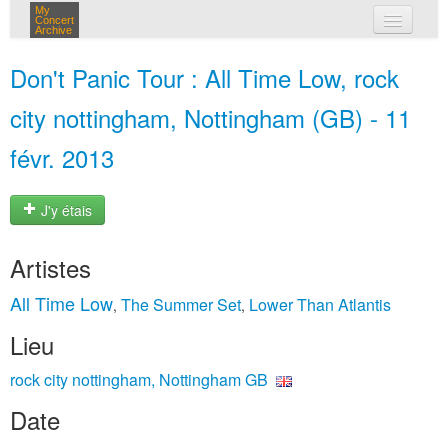
My
Concert
Archive
mes concerts
Don't Panic Tour : All Time Low, rock
connexion
city nottingham, Nottingham (GB) - 11
févr. 2013
J'y étais
Artistes
All Time Low
The Summer Set
Lower Than Atlantis
,
,
Lieu
rock city nottingham, Nottingham GB
Date