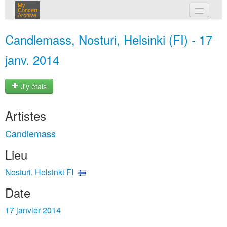
My
Concert
Archive
mes concerts
Candlemass, Nosturi, Helsinki (FI) - 17
connexion
janv. 2014
J'y étais
Artistes
Candlemass
Lieu
Nosturi, Helsinki FI
Date
17 janvier 2014