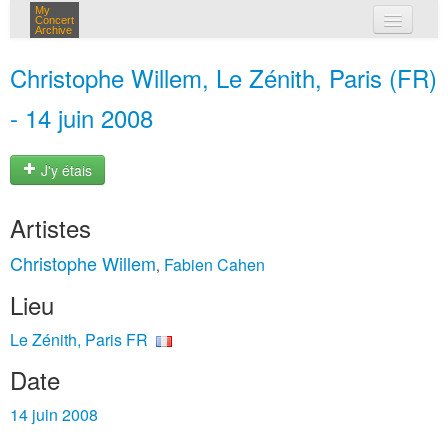
My
Concert
Archive
mes concerts
Christophe Willem, Le Zénith, Paris (FR)
connexion
- 14 juin 2008
J'y étais
Artistes
Christophe Willem
Fabien Cahen
,
Lieu
Le Zénith, Paris FR
Date
14 juin 2008