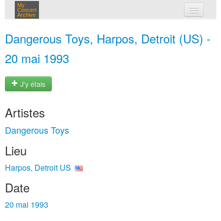
My
Concert
Archive
mes concerts
Dangerous Toys, Harpos, Detroit (US) -
connexion
20 mai 1993
J'y étais
Artistes
Dangerous Toys
Lieu
Harpos, Detroit US
Date
20 mai 1993