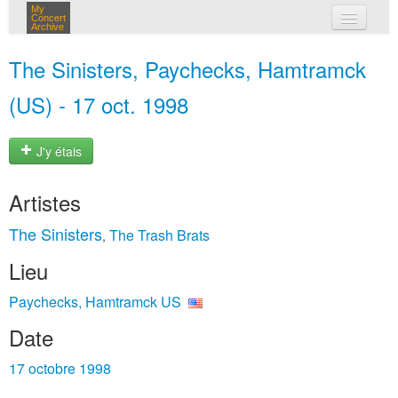
My
Concert
Archive
mes concerts
The Sinisters, Paychecks, Hamtramck
connexion
(US) - 17 oct. 1998
J'y étais
Artistes
The Sinisters
The Trash Brats
,
Lieu
Paychecks, Hamtramck US
Date
17 octobre 1998