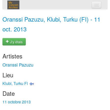
My
Concert
Archive
mes concerts
Oranssi Pazuzu, Klubi, Turku (FI) - 11
connexion
oct. 2013
J'y étais
Artistes
Oranssi Pazuzu
Lieu
Klubi, Turku FI
Date
11 octobre 2013