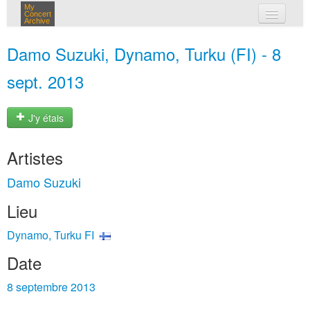
My
Concert
Archive
mes concerts
Damo Suzuki, Dynamo, Turku (FI) - 8
connexion
sept. 2013
J'y étais
Artistes
Damo Suzuki
Lieu
Dynamo, Turku FI
Date
8 septembre 2013