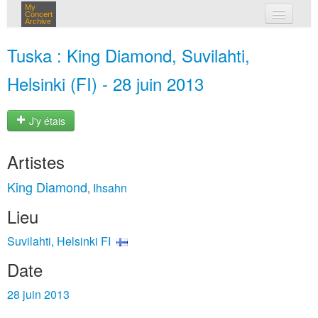
My
Concert
Archive
mes concerts
Tuska : King Diamond, Suvilahti,
connexion
Helsinki (FI) - 28 juin 2013
J'y étais
Artistes
King Diamond
Ihsahn
,
Lieu
Suvilahti, Helsinki FI
Date
28 juin 2013