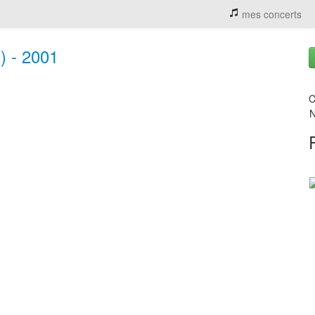
mes concerts
) - 2001
C
N