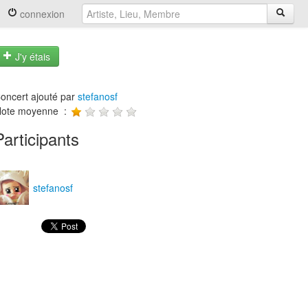
connexion
J'y étais
oncert ajouté par
stefanosf
ote moyenne :
Participants
stefanosf