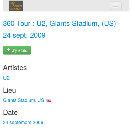
My
Concert
Archive
mes concerts
360 Tour : U2, Giants Stadium, (US) -
connexion
24 sept. 2009
J'y étais
Artistes
U2
Lieu
Giants Stadium, US
Date
24 septembre 2009