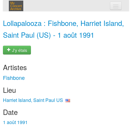
My
Concert
Archive
mes concerts
Lollapalooza : Fishbone, Harriet Island,
connexion
Saint Paul (US) - 1 août 1991
J'y étais
Artistes
Fishbone
Lieu
Harriet Island, Saint Paul US
Date
1 août 1991