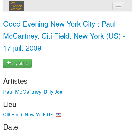
My
Concert
Archive
mes concerts
Good Evening New York City : Paul
connexion
McCartney, Citi Field, New York (US) -
17 juil. 2009
J'y étais
Artistes
Paul McCartney
Billy Joel
,
Lieu
Citi Field, New York US
Date