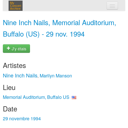
My
Concert
Archive
mes concerts
Nine Inch Nails, Memorial Auditorium,
connexion
Buffalo (US) - 29 nov. 1994
J'y étais
Artistes
Nine Inch Nails
Marilyn Manson
,
Lieu
Memorial Auditorium, Buffalo US
Date
29 novembre 1994