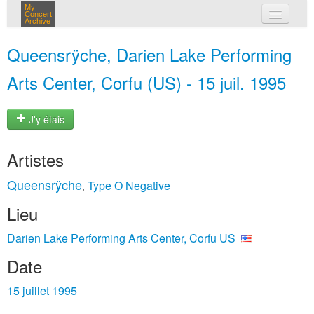
My
Concert
Archive
mes concerts
Queensrÿche, Darien Lake Performing
connexion
Arts Center, Corfu (US) - 15 juil. 1995
J'y étais
Artistes
Queensrÿche
Type O Negative
,
Lieu
Darien Lake Performing Arts Center, Corfu US
Date
15 juillet 1995