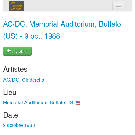
My
Concert
Archive
mes concerts
AC/DC, Memorial Auditorium, Buffalo
connexion
(US) - 9 oct. 1988
J'y étais
Artistes
AC/DC
Cinderella
,
Lieu
Memorial Auditorium, Buffalo US
Date
9 octobre 1988