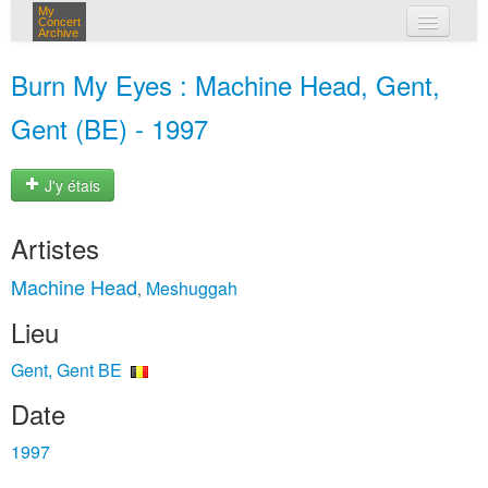
My
Concert
Archive
mes concerts
Burn My Eyes : Machine Head, Gent,
connexion
Gent (BE) - 1997
J'y étais
Artistes
Machine Head
Meshuggah
,
Lieu
Gent, Gent BE
Date
1997