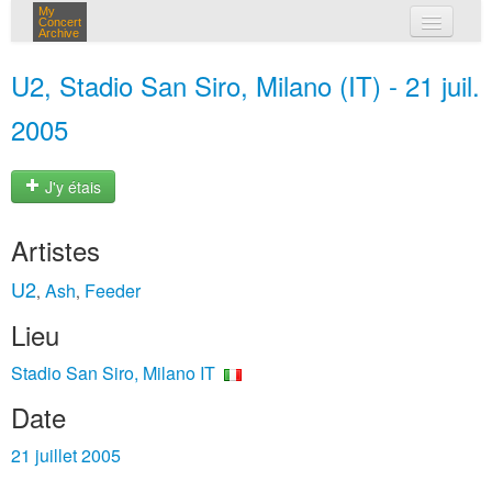
My
Concert
Archive
mes concerts
U2, Stadio San Siro, Milano (IT) - 21 juil.
connexion
2005
J'y étais
Artistes
U2
Ash
Feeder
,
,
Lieu
Stadio San Siro, Milano IT
Date
21 juillet 2005