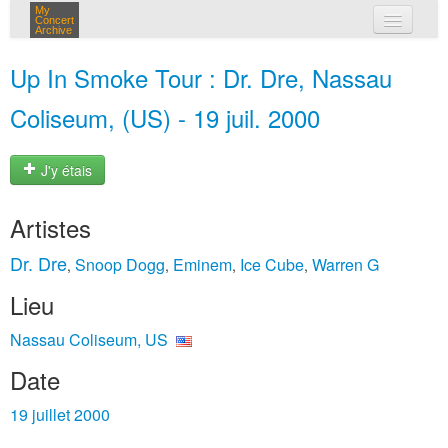
My
Concert
Archive
mes concerts
Up In Smoke Tour : Dr. Dre, Nassau
connexion
Coliseum, (US) - 19 juil. 2000
J'y étais
Artistes
Dr. Dre
Snoop Dogg
Eminem
Ice Cube
Warren G
,
,
,
,
Lieu
Nassau Coliseum, US
Date
19 juillet 2000